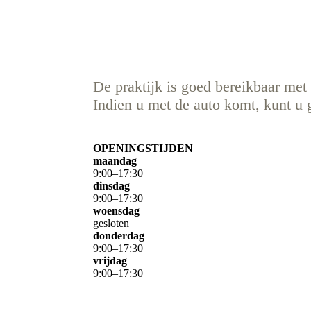
De praktijk is goed bereikbaar met
Indien u met de auto komt, kunt u g
OPENINGSTIJDEN
maandag
9
:
00
–
17
:
30
dinsdag
9
:
00
–
17
:
30
woensdag
gesloten
donderdag
9
:
00
–
17
:
30
vrijdag
9
:
00
–
17
:
30