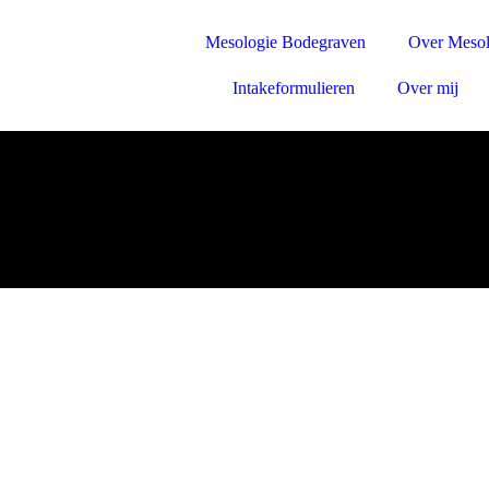
Mesologie Bodegraven
Over Mesol
Intakeformulieren
Over mij
ologie Bodegr
Werken aan gezondheid